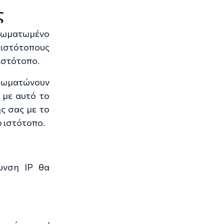
ς
νσωματωμένο
ς ιστότοπους
 ιστότοπο.
νσωματώνουν
 με αυτό το
ς σας με το
ο ιστότοπο.
θυνση IP θα