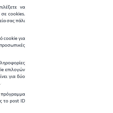
ιλέξετε να
σε cookies.
εία σας πάλι
ό cookie για
 προσωπικές
πληροφορίες
kie επιλογών
νει για δύο
.
ο πρόγραμμα
 το post ID