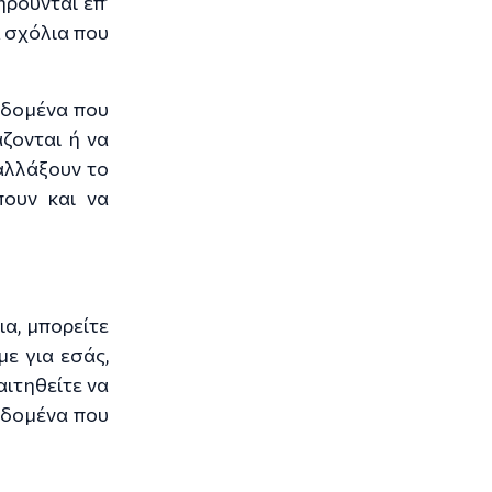
ηρούνται επ’
α σχόλια που
εδομένα που
ζονται ή να
αλλάξουν το
πουν και να
ια, μπορείτε
ε για εσάς,
ιτηθείτε να
εδομένα που