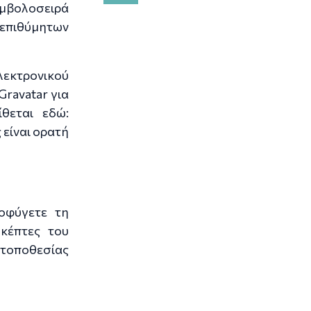
υμβολοσειρά
επιθύμητων
εκτρονικού
ravatar για
ίθεται εδώ:
 είναι ορατή
ποφύγετε τη
κέπτες του
 τοποθεσίας