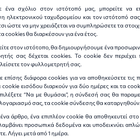
 ένα σχόλιο στον ιστότοπό μας, μπορείτε να επ
η ηλεκτρονικού ταχυδρομείου και τον ιστότοπό σας 
 έτσι ώστε να μην χρειάζεται να συμπληρώσετε τα στοιχ
α cookies θα διαρκέσουν για ένα έτος.
είτε στον ιστότοπο, θα δημιουργήσουμε ένα προσωριν
τής σας δέχεται cookies. Το cookie δεν περιέχει
κλείσετε τον φυλλομετρητή σας.
ε επίσης διάφορα cookies για να αποθηκεύσετε τις 
α cookie εισόδου διαρκούν για δύο ημέρες και τα coo
πιλέξετε “Να με θυμάσαι”, η σύνδεσή σας θα παραμεί
 λογαριασμό σας, τα cookie σύνδεσης θα καταργηθούν
 ένα άρθρο, ένα επιπλέον cookie θα αποθηκευτεί στ
ιλαμβάνει προσωπικά δεδομένα και υποδεικνύει απλώς
ε. Λήγει μετά από 1 ημέρα.