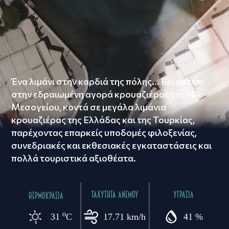
Ένα λιμάνι στην καρδιά της πόλης... Βρίσκεται
στην εδραιωμένη αγορά κρουαζιέρας της ΝΑ
Μεσογείου, κοντά σε μεγάλα λιμάνια
κρουαζιέρας της Ελλάδας και της Τουρκίας,
παρέχοντας επαρκείς υποδομές φιλοξενίας,
συνεδριακές και εκθεσιακές εγκαταστάσεις και
πολλά τουριστικά αξιοθέατα.
ΤΑΧΥΤΗΤΑ ΑΝΕΜΟΥ
ΥΓΡΑΣΙΑ
ΘΕΡΜΟΚΡΑΣΙΑ
o
31
C
17.71 km/h
41 %