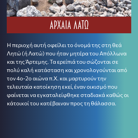
ΑΡΧΑΊΑ ΛΑΤΏ
Η περιοχή αυτή οφείλει το όνομά της στη θεά
Λητώ (ή Λατώ) που ήταν μητέρα του Απόλλωνα
και της Άρτεμης. Τα ερείπιά του σώζονται σε
πολύ καλή κατάσταση και χρονολογούνται από
τον 4ο-2ο αιώνα π.Χ. και μαρτυρούν την
τελευταία κατοίκηση εκεί, έναν οικισμό που
φαίνεται να εγκαταλείφθηκε σταδιακά καθώς οι
κάτοικοί του κατέβαιναν προς τη θάλασσα.